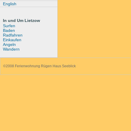
English
In und Um Lietzow
Surfen
Baden
Radfahren
Einkaufen
Angeln
Wandern
©2008 Ferienwohnung Rügen Haus Seeblick